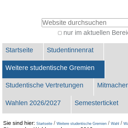
Benutzerspezifische
Werkzeuge
Website durchsuchen
nur im aktuellen Bere
Erweiterte
Sektionen
Suche…
Startseite
Studentinnenrat
Weitere studentische Gremien
Studentische Vertretungen
Mitmachen
Wahlen 2026/2027
Semesterticket
Sie sind hier:
/
/
/
Startseite
Weitere studentische Gremien
Wahl
Wa