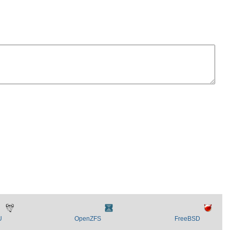
U
OpenZFS
FreeBSD