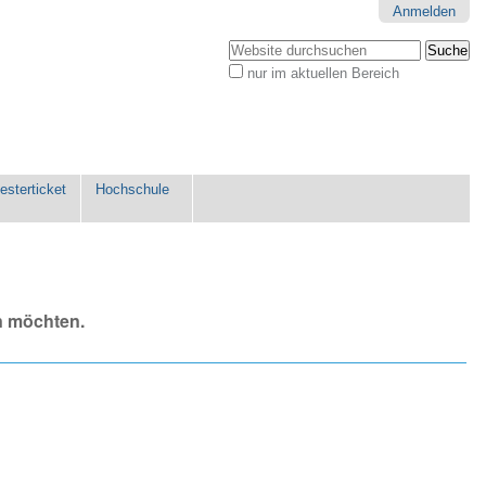
Anmelden
Website durchsuchen
nur im aktuellen Bereich
Erweiterte
Suche…
sterticket
Hochschule
n möchten.