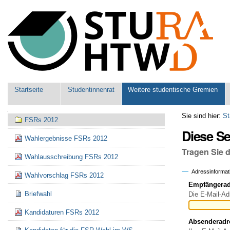
Benutzerspezifische
Werkzeuge
Sektionen
Startseite
Studentinnenrat
Weitere studentische Gremien
Navigation
Sie sind hier:
St
FSRs 2012
Diese S
Wahlergebnisse FSRs 2012
Tragen Sie 
Wahlausschreibung FSRs 2012
Adressinformat
Wahlvorschlag FSRs 2012
Empfängeradr
Briefwahl
Die E-Mail-Ad
Kandidaturen FSRs 2012
Absenderadr