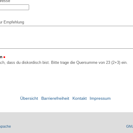
dresse
ur Empfehlung
on
(Erforderlich)
ach, dass du diskordisch bist. Bitte trage die Quersumme von 23 (2+3) ein.
Übersicht
Barrierefreiheit
Kontakt
Impressum
Apache
GN