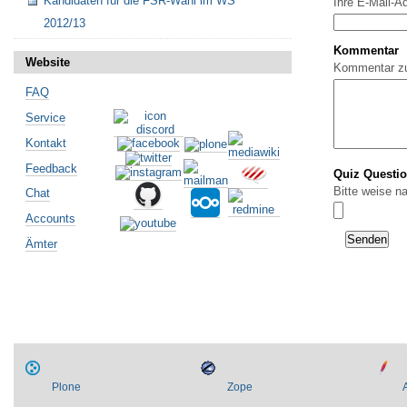
Kandidaten für die FSR-Wahl im WS
Ihre E-Mail-A
2012/13
Kommentar
Website
Kommentar z
FAQ
Service
Kontakt
Feedback
Quiz Questi
Bitte weise n
Chat
Accounts
Ämter
Plone
Zope