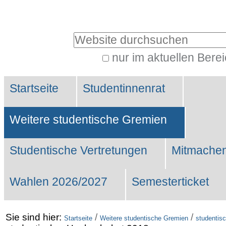
Benutzerspezifische
Werkzeuge
Website durchsuchen
nur im aktuellen Bere
Erweiterte
Sektionen
Suche…
Startseite
Studentinnenrat
Weitere studentische Gremien
Studentische Vertretungen
Mitmachen
Wahlen 2026/2027
Semesterticket
Sie sind hier:
/
/
Startseite
Weitere studentische Gremien
studentis