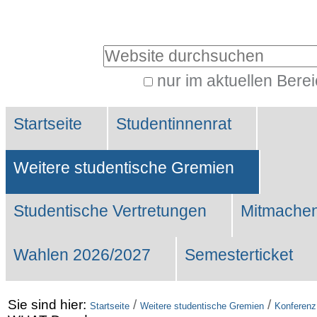
Benutzerspezifische
Werkzeuge
Website durchsuchen
nur im aktuellen Bere
Erweiterte
Sektionen
Suche…
Startseite
Studentinnenrat
Weitere studentische Gremien
Studentische Vertretungen
Mitmachen
Wahlen 2026/2027
Semesterticket
Sie sind hier:
/
/
Startseite
Weitere studentische Gremien
Konferenz