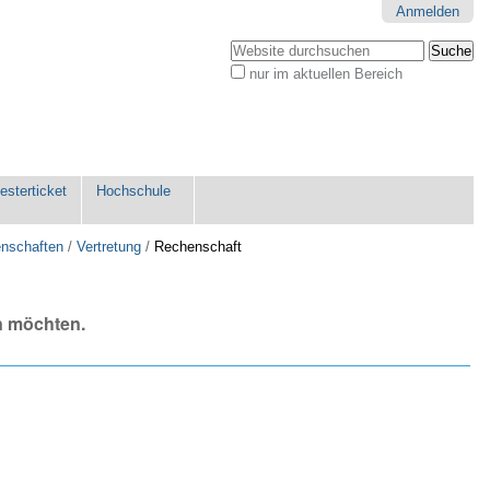
Anmelden
Website durchsuchen
nur im aktuellen Bereich
Erweiterte
Suche…
sterticket
Hochschule
enschaften
/
Vertretung
/
Rechenschaft
n möchten.