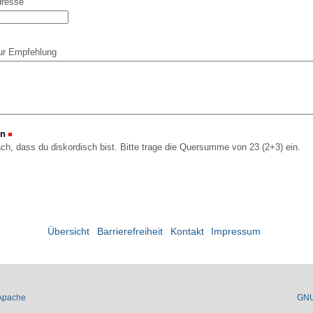
dresse
ur Empfehlung
on
(Erforderlich)
ach, dass du diskordisch bist. Bitte trage die Quersumme von 23 (2+3) ein.
Übersicht
Barrierefreiheit
Kontakt
Impressum
Apache
GN