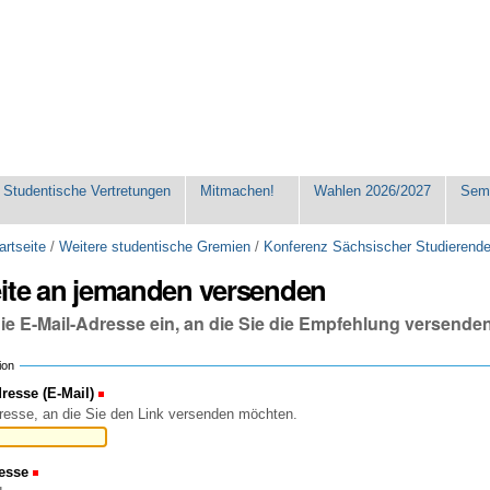
Studentische Vertretungen
Mitmachen!
Wahlen 2026/2027
Seme
artseite
/
Weitere studentische Gremien
/
Konferenz Sächsischer Studierend
eite an jemanden versenden
die E-Mail-Adresse ein, an die Sie die Empfehlung versende
ion
esse (E-Mail)
(Erforderlich)
resse, an die Sie den Link versenden möchten.
esse
(Erforderlich)