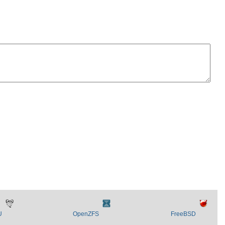
U
OpenZFS
FreeBSD