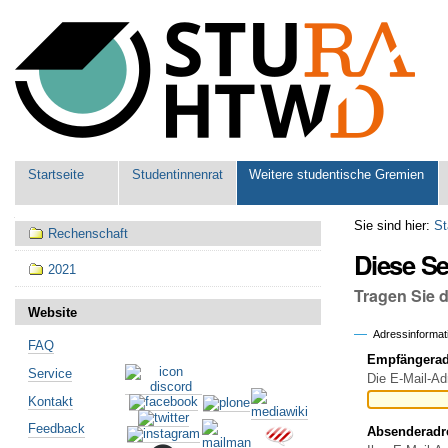
Benutzerspezifische
Werkzeuge
Sektionen
Startseite
Studentinnenrat
Weitere studentische Gremien
Navigation
Sie sind hier:
St
Rechenschaft
Diese S
2021
Tragen Sie 
Website
Adressinformat
FAQ
Empfängeradr
Service
Die E-Mail-Ad
Kontakt
Feedback
Absenderadr