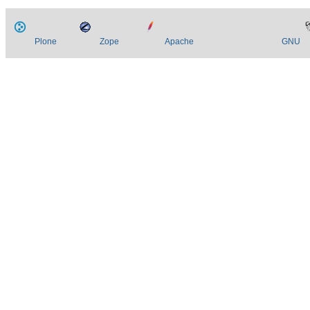
Plone
Zope
Apache
GNU