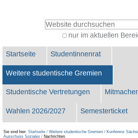
Benutzerspezifische
Werkzeuge
Website durchsuchen
nur im aktuellen Bere
Erweiterte
Sektionen
Suche…
Startseite
Studentinnenrat
Weitere studentische Gremien
Studentische Vertretungen
Mitmachen
Wahlen 2026/2027
Semesterticket
Sie sind hier:
Startseite
/
Weitere studentische Gremien
/
Konferenz Sächsi
Ausschuss Soziales
/
Nachrichten