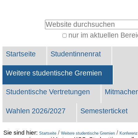
Benutzerspezifische
Werkzeuge
Website durchsuchen
nur im aktuellen Bere
Erweiterte
Sektionen
Suche…
Startseite
Studentinnenrat
Weitere studentische Gremien
Studentische Vertretungen
Mitmachen
Wahlen 2026/2027
Semesterticket
Sie sind hier:
/
/
Startseite
Weitere studentische Gremien
Konferenz