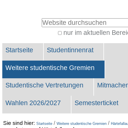
Benutzerspezifische
Werkzeuge
Website durchsuchen
nur im aktuellen Bere
Erweiterte
Sektionen
Suche…
Startseite
Studentinnenrat
Weitere studentische Gremien
Studentische Vertretungen
Mitmachen
Wahlen 2026/2027
Semesterticket
Sie sind hier:
/
/
Startseite
Weitere studentische Gremien
Härtefall