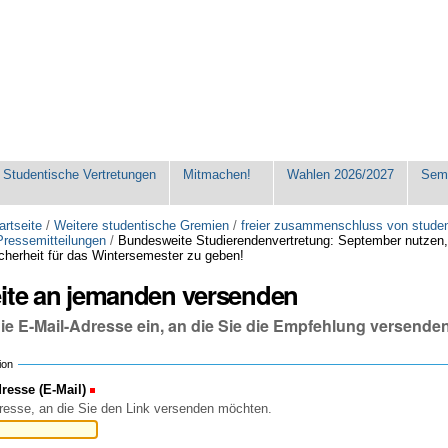
Studentische Vertretungen
Mitmachen!
Wahlen 2026/2027
Seme
artseite
/
Weitere studentische Gremien
/
freier zusammenschluss von stude
Pressemitteilungen
/
Bundesweite Studierendenvertretung: September nutzen
cherheit für das Wintersemester zu geben!
eite an jemanden versenden
die E-Mail-Adresse ein, an die Sie die Empfehlung versende
ion
esse (E-Mail)
(Erforderlich)
resse, an die Sie den Link versenden möchten.