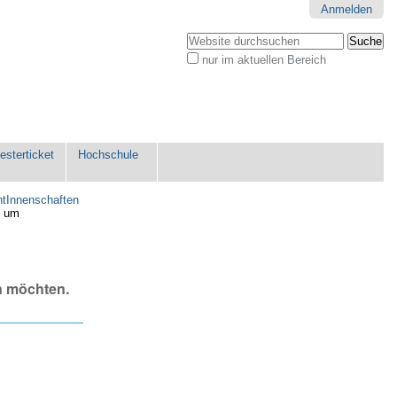
Anmelden
Website durchsuchen
nur im aktuellen Bereich
Erweiterte
Suche…
sterticket
Hochschule
ntInnenschaften
, um
n möchten.