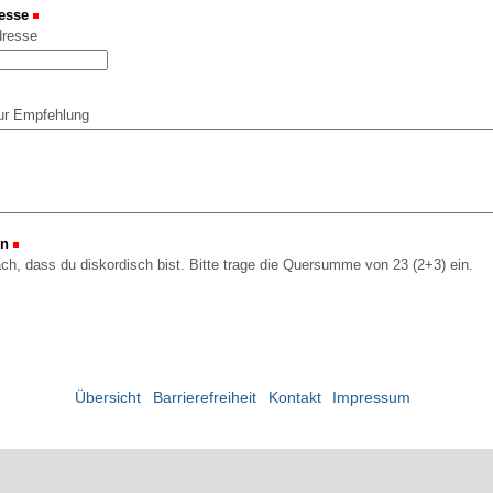
esse
(Erforderlich)
dresse
ur Empfehlung
on
(Erforderlich)
ach, dass du diskordisch bist. Bitte trage die Quersumme von 23 (2+3) ein.
Übersicht
Barrierefreiheit
Kontakt
Impressum