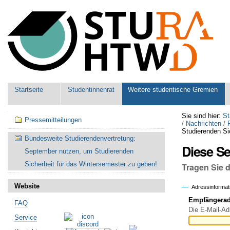
Benutzerspezifische
Werkzeuge
Sektionen
Startseite
Studentinnenrat
Weitere studentische Gremien
Navigation
Sie sind hier:
St
Pressemitteilungen
/
Nachrichten
/
Studierenden Si
Bundesweite Studierendenvertretung:
Diese S
September nutzen, um Studierenden
Sicherheit für das Wintersemester zu geben!
Tragen Sie 
Website
Adressinformat
Empfängeradr
FAQ
Die E-Mail-Ad
Service