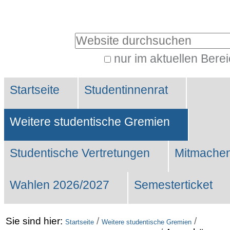
Benutzerspezifische
Werkzeuge
Website durchsuchen
nur im aktuellen Bere
Erweiterte
Sektionen
Suche…
Startseite
Studentinnenrat
Weitere studentische Gremien
Studentische Vertretungen
Mitmachen
Wahlen 2026/2027
Semesterticket
Sie sind hier:
/
/
Startseite
Weitere studentische Gremien