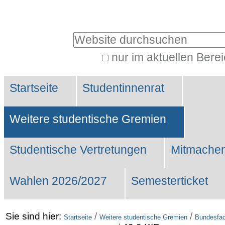
Benutzerspezifische
Werkzeuge
Website durchsuchen
nur im aktuellen Bere
Erweiterte
Sektionen
Suche…
Startseite
Studentinnenrat
Weitere studentische Gremien
Studentische Vertretungen
Mitmachen
Wahlen 2026/2027
Semesterticket
Sie sind hier:
/
/
Startseite
Weitere studentische Gremien
Bundesfac