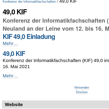
/
49,0 KIF
Konferenz der Informatikfachschaften
49,0 KIF
Konferenz der Informatikfachschaften (
Neuland an der Leine vom 12. bis 16. 
KIF 49,0 Einladung
KIF
Mehr…
49,0
49,0 KIF
Einladung
-
Konferenz der Informatikfachschaften (KIF) 49,0 i
16. Mai 2021
49,0
Mehr…
KIF
Artikelaktionen
-
Versenden
Drucken
Website