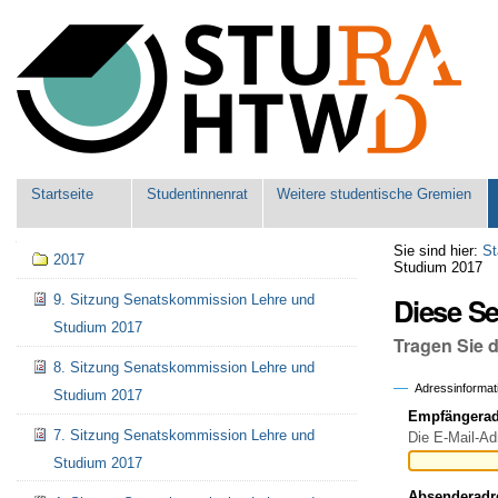
Benutzerspezifische
Werkzeuge
Sektionen
Startseite
Studentinnenrat
Weitere studentische Gremien
Navigation
Sie sind hier:
St
2017
Studium 2017
Diese S
9. Sitzung Senatskommission Lehre und
Studium 2017
Tragen Sie 
8. Sitzung Senatskommission Lehre und
Adressinformat
Studium 2017
Empfängeradr
7. Sitzung Senatskommission Lehre und
Die E-Mail-Ad
Studium 2017
Absenderadr