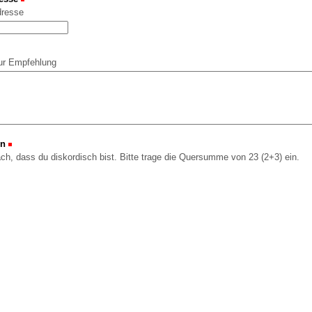
dresse
ur Empfehlung
on
(Erforderlich)
ach, dass du diskordisch bist. Bitte trage die Quersumme von 23 (2+3) ein.