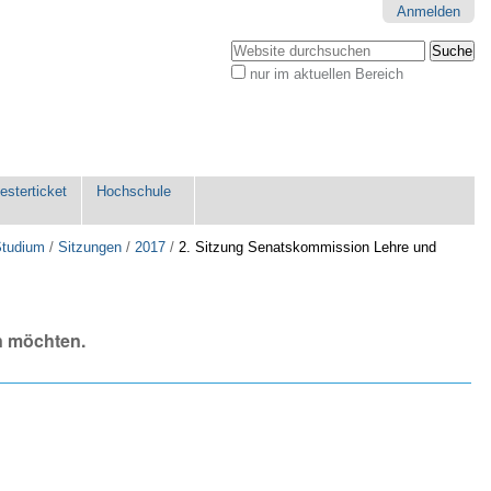
Anmelden
Website durchsuchen
nur im aktuellen Bereich
Erweiterte
Suche…
sterticket
Hochschule
Studium
/
Sitzungen
/
2017
/
2. Sitzung Senatskommission Lehre und
n möchten.