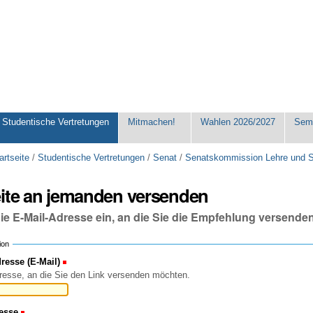
Studentische Vertretungen
Mitmachen!
Wahlen 2026/2027
Seme
artseite
/
Studentische Vertretungen
/
Senat
/
Senatskommission Lehre und 
eite an jemanden versenden
die E-Mail-Adresse ein, an die Sie die Empfehlung versende
ion
esse (E-Mail)
(Erforderlich)
resse, an die Sie den Link versenden möchten.
esse
(Erforderlich)