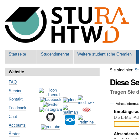
Benutzerspezifische
Werkzeuge
Sektionen
Startseite
Studentinnenrat
Weitere studentische Gremien
Sie sind hier:
St
Website
Diese S
FAQ
Tragen Sie 
Service
Kontakt
Adressinformat
Feedback
Empfängeradr
Chat
Die E-Mail-Ad
Accounts
Ämter
Absenderadr