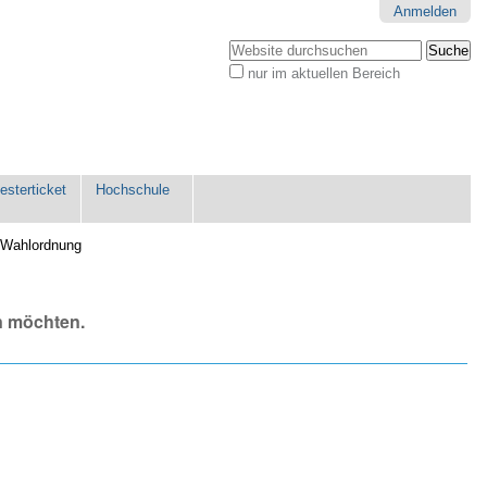
Anmelden
Website durchsuchen
nur im aktuellen Bereich
Erweiterte
Suche…
sterticket
Hochschule
 Wahlordnung
n möchten.