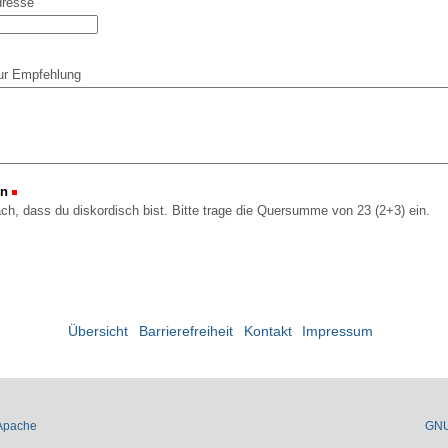
dresse
ur Empfehlung
on
(Erforderlich)
ach, dass du diskordisch bist. Bitte trage die Quersumme von 23 (2+3) ein.
Übersicht
Barrierefreiheit
Kontakt
Impressum
Apache
GN