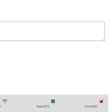
U
OpenZFS
FreeBSD