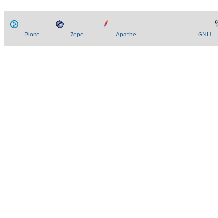
Plone
Zope
Apache
GNU