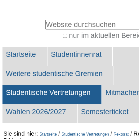
Benutzerspezifische
Werkzeuge
Website durchsuchen
nur im aktuellen Bere
Erweiterte
Sektionen
Suche…
Startseite
Studentinnenrat
Weitere studentische Gremien
Studentische Vertretungen
Mitmachen
Wahlen 2026/2027
Semesterticket
Sie sind hier:
/
/
/
R
Startseite
Studentische Vertretungen
Rektorat