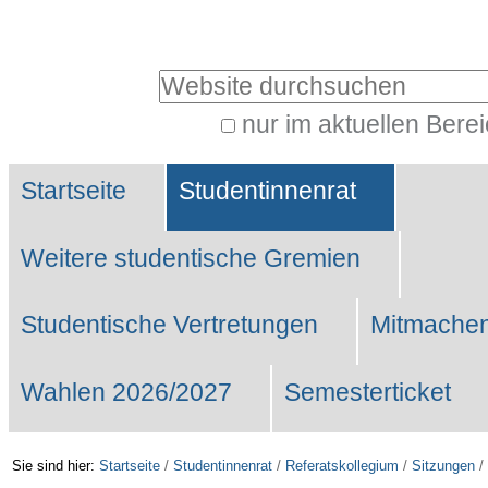
Benutzerspezifische
Werkzeuge
Website durchsuchen
nur im aktuellen Bere
Erweiterte
Sektionen
Suche…
Startseite
Studentinnenrat
Weitere studentische Gremien
Studentische Vertretungen
Mitmachen
Wahlen 2026/2027
Semesterticket
Sie sind hier:
Startseite
/
Studentinnenrat
/
Referatskollegium
/
Sitzungen
/