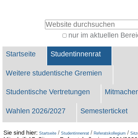
Benutzerspezifische
Werkzeuge
Website durchsuchen
nur im aktuellen Bere
Erweiterte
Sektionen
Suche…
Startseite
Studentinnenrat
Weitere studentische Gremien
Studentische Vertretungen
Mitmachen
Wahlen 2026/2027
Semesterticket
Sie sind hier:
/
/
/
Startseite
Studentinnenrat
Referatskollegium
Sit