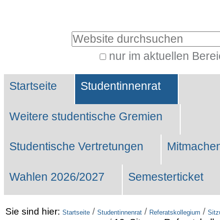
Benutzerspezifische
Werkzeuge
Website durchsuchen
nur im aktuellen Bere
Erweiterte
Sektionen
Suche…
Startseite
Studentinnenrat
Weitere studentische Gremien
Studentische Vertretungen
Mitmachen
Wahlen 2026/2027
Semesterticket
Sie sind hier:
/
/
/
Startseite
Studentinnenrat
Referatskollegium
Sit