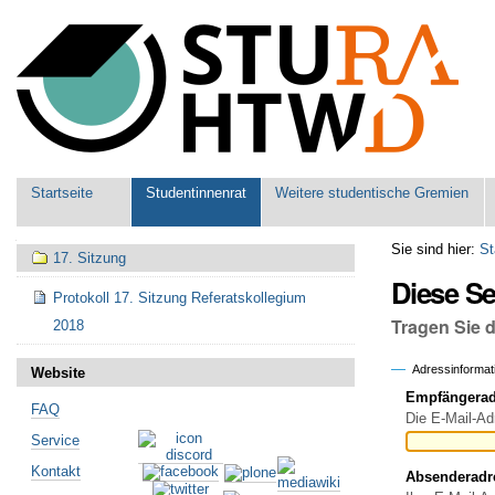
Benutzerspezifische
Werkzeuge
Sektionen
Startseite
Studentinnenrat
Weitere studentische Gremien
Navigation
Sie sind hier:
St
17. Sitzung
Diese S
Protokoll 17. Sitzung Referatskollegium
Tragen Sie 
2018
Adressinformat
Website
Empfängeradr
FAQ
Die E-Mail-Ad
Service
Kontakt
Absenderadr