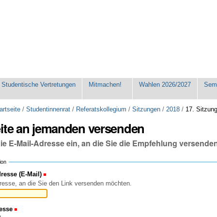
Studentische Vertretungen
Mitmachen!
Wahlen 2026/2027
Seme
artseite
/
Studentinnenrat
/
Referatskollegium
/
Sitzungen
/
2018
/
17. Sitzun
eite an jemanden versenden
die E-Mail-Adresse ein, an die Sie die Empfehlung versende
ion
esse (E-Mail)
(Erforderlich)
resse, an die Sie den Link versenden möchten.
esse
(Erforderlich)