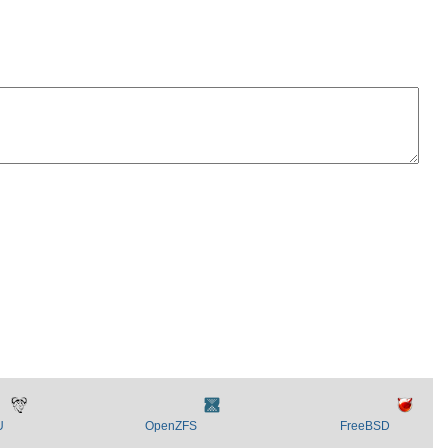
U
OpenZFS
FreeBSD