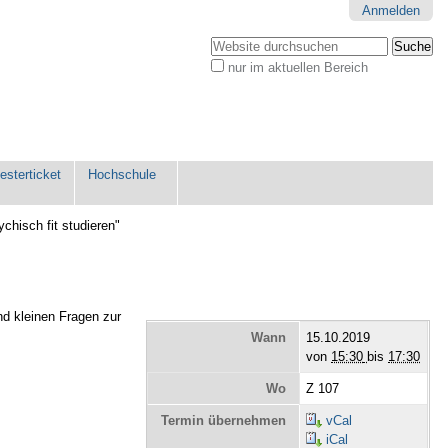
Anmelden
Website durchsuchen
nur im aktuellen Bereich
Erweiterte
Suche…
sterticket
Hochschule
chisch fit studieren"
d kleinen Fragen zur
Wann
15.10.2019
von
15:30
bis
17:30
Wo
Z 107
Termin übernehmen
vCal
iCal