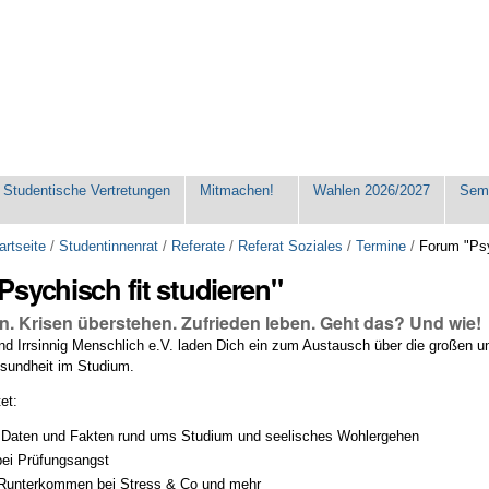
Studentische Vertretungen
Mitmachen!
Wahlen 2026/2027
Seme
artseite
/
Studentinnenrat
/
Referate
/
Referat Soziales
/
Termine
/
Forum "Psy
sychisch fit studieren"
n. Krisen überstehen. Zufrieden leben. Geht das? Und wie!
 Irrsinnig Menschlich e.V. laden Dich ein zum Austausch über die großen un
esundheit im Studium.
et:
Daten und Fakten rund ums Studium und seelisches Wohlergehen
 bei Prüfungsangst
Runterkommen bei Stress & Co und mehr