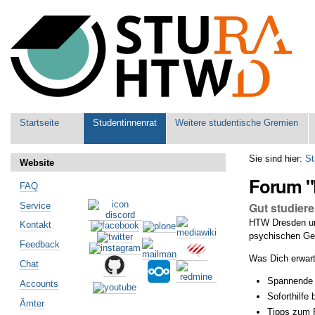
Benutzerspezifische
Werkzeuge
Sektionen
Startseite
Studentinnenrat
Weitere studentische Gremien
Sie sind hier:
St
Website
Forum "P
FAQ
Gut studiere
Service
HTW Dresden und
Kontakt
psychischen G
Feedback
Was Dich erwart
Chat
Spannende 
Accounts
Soforthilfe
Ämter
Tipps zum 