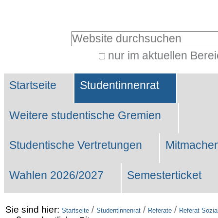
Benutzerspezifische
Werkzeuge
Website durchsuchen
nur im aktuellen Bere
Erweiterte
Sektionen
Suche…
Startseite
Studentinnenrat
Weitere studentische Gremien
Studentische Vertretungen
Mitmachen
Wahlen 2026/2027
Semesterticket
Sie sind hier:
/
/
/
Startseite
Studentinnenrat
Referate
Referat Sozia