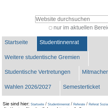
Benutzerspezifische
Werkzeuge
Website durchsuchen
nur im aktuellen Bere
Erweiterte
Sektionen
Suche…
Startseite
Studentinnenrat
Weitere studentische Gremien
Studentische Vertretungen
Mitmachen
Wahlen 2026/2027
Semesterticket
Sie sind hier:
/
/
/
Startseite
Studentinnenrat
Referate
Referat Sozia