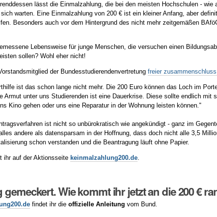
enddessen lässt die Einmalzahlung, die bei den meisten Hochschulen - wie a
 sich warten. Eine Einmalzahlung von 200 € ist ein kleiner Anfang, aber defini
helfen. Besonders auch vor dem Hintergrund des nicht mehr zeitgemäßen BAfö
gemessene Lebensweise für junge Menschen, die versuchen einen Bildungsabs
eisten sollen? Wohl eher nicht!
Vorstands­mitglied der Bundes­­studierenden­vertretung
freier zusammenschluss
rthilfe ist das schon lange nicht mehr. Die 200 Euro können das Loch im Po
ie Armut unter uns Studierenden ist eine Dauerkrise. Diese sollte endlich mit 
 ins Kino gehen oder uns eine Reparatur in der Wohnung leisten können."
tragsverfahren ist nicht so unbürokratisch wie angekündigt - ganz im Gegent
 alles andere als datensparsam in der Hoffnung, dass doch nicht alle 3,5 Mill
talisierung schon verstanden und die Beantragung läuft ohne Papier.
t ihr auf der Aktionsseite
keinmalzahlung200.de
.
 gemeckert. Wie kommt ihr jetzt an die 200 € ra
ung200.de
findet ihr die
offizielle Anleitung
vom Bund.