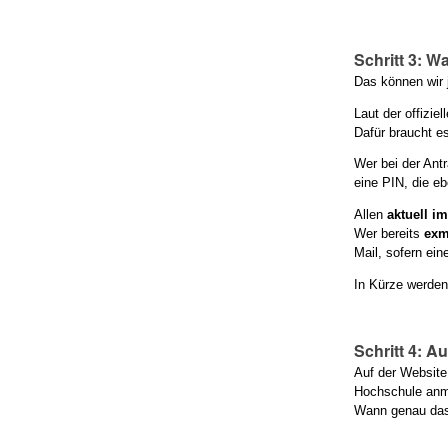
Schritt 3:
Wa
Das können wir 
Laut der
offizie
Dafür braucht e
Wer bei der Ant
eine PIN, die e
Allen
aktuell i
Wer bereits
exm
Mail, sofern ein
In Kürze werden
Schritt 4: 
Auf der Websit
Hochschule anm
Wann genau das 