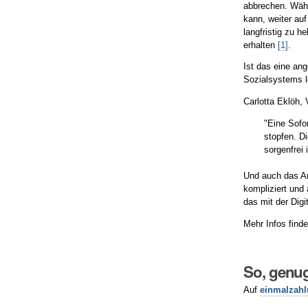
abbrechen. Währ
kann, weiter auf
langfristig zu 
erhalten
[1]
.
Ist das eine an
Sozialsystems l
Carlotta Eklöh, 
"Eine Sofo
stopfen. D
sorgenfrei
Und auch das An
kompliziert und
das mit der Digi
Mehr Infos finde
So, genug
Auf
einmalzahl