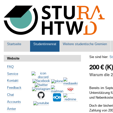
Benutzerspezifische
Werkzeuge
Sektionen
Startseite
Studentinnenrat
Weitere studentische Gremien
Sie sind hier:
St
Website
200 € (K
FAQ
Warum die 2
Service
Kontakt
Feedback
Bereits im Sept
Unterstützung fü
Chat
und Nebenkosten
Accounts
Doch der bisher
Ämter
Zahlung von 200