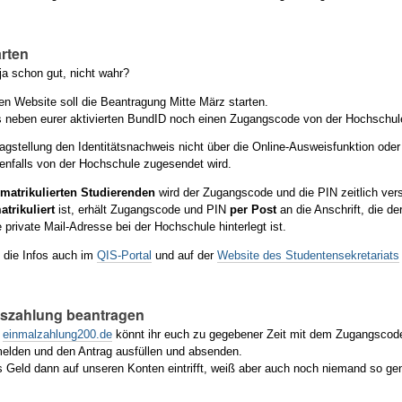
rten
ja schon gut, nicht wahr?
llen Website
soll die Beantragung Mitte März starten.
s neben eurer aktivierten BundID noch einen Zugangscode von der Hochschul
ragstellung den Identitätsnachweis nicht über die Online-Ausweisfunktion oder
benfalls von der Hochschule zugesendet wird.
mmatrikulierten Studierenden
wird der Zugangscode und die PIN zeitlich ver
atrikuliert
ist, erhält Zugangscode und PIN
per Post
an die Anschrift, die d
e private Mail-Adresse bei der Hochschule hinterlegt ist.
 die Infos auch im
QIS-Portal
und auf der
Website des Studentensekretariats
Auszahlung beantragen
e
einmalzahlung200.de
könnt ihr euch zu gegebener Zeit mit dem
Zugangscod
elden und den Antrag ausfüllen und absenden.
Geld dann auf unseren Konten eintrifft, weiß aber auch noch niemand so ge