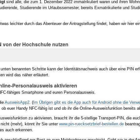
igt
sind alle, die zum 1. Dezember 2022 immatrikuliert waren und ihren Wohns
udierende, Studierende im Urlaubssemester, bereits Exmatrikulierte und Stud
twas leichter durch das Abenteuer der Antragstellung findet, haben wir hier ei
N von der Hochschule nutzen
n unten benannten Schritte kann der Identitätsnachweis auch über eine PIN erf
en wird das näher erläutert.
Online-Personalausweis aktivieren
 NFC-fähiges Smartphone und euren Personalausweis.
die
AusweisApp2
. (
Im Übrigen gibt es die App auch für Android ohne die Ver
ob euer Handy NFC-fähig ist und ob ihr die Online-Ausweisfunktion bereits akt
usweisfunktion zu aktivieren, braucht ihr die 5-stellige Transport-PIN, die e
 nicht (mehr), könnt ihr Sie
unter
www.pin-ruecksetzbrief-bestellen.de
beantrag
es auch erkennen.
ch anschließend per Post an eure Meldeadresse geschickt. Gebt sie in der Ap