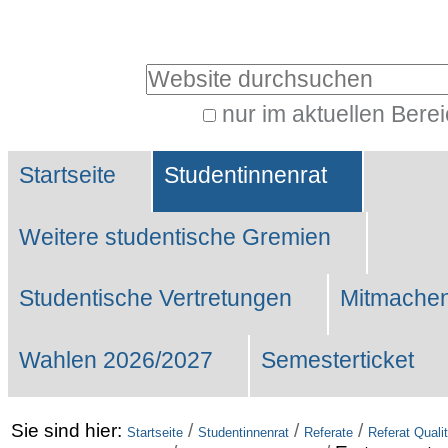
Benutzerspezifische
Werkzeuge
Website durchsuchen
nur im aktuellen Bere
Erweiterte
Sektionen
Suche…
Startseite
Studentinnenrat
Weitere studentische Gremien
Studentische Vertretungen
Mitmachen
Wahlen 2026/2027
Semesterticket
Sie sind hier:
/
/
/
Startseite
Studentinnenrat
Referate
Referat Qual