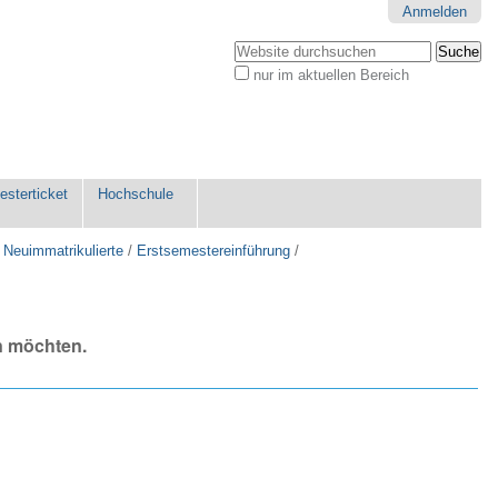
Anmelden
Website durchsuchen
nur im aktuellen Bereich
Erweiterte
Suche…
sterticket
Hochschule
 Neuimmatrikulierte
/
Erstsemestereinführung
/
n möchten.