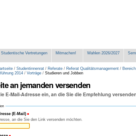
Studentische Vertretungen
Mitmachen!
Wahlen 2026/2027
Seme
artseite
/
Studentinnenrat
/
Referate
/
Referat Qualitätsmanagement
/
Bereich
nführung 2014
/
Vorträge
/
Studieren und Jobben
eite an jemanden versenden
die E-Mail-Adresse ein, an die Sie die Empfehlung versende
ion
esse (E-Mail)
(Erforderlich)
resse, an die Sie den Link versenden möchten.
esse
(Erforderlich)