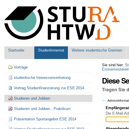
Benutzerspezifische
Werkzeuge
Sektionen
Startseite
Studentinnenrat
Weitere studentische Gremien
Navigation
Sie sind hier:
St
Vorträge
Erstsemesterei
Diese S
studentische Interessenvertretung
Vortrag Studienfinanzierung zur ESE 2014
Tragen Sie 
Studieren und Jobben
Adressinformat
Empfängeradr
Studieren und Jobben - Praktikum
Die E-Mail-Ad
Präsentation Sportangebot ESE 2014
Absenderadr