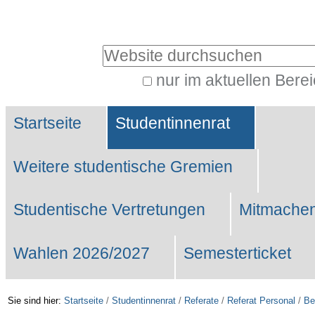
Benutzerspezifische
Werkzeuge
Website durchsuchen
nur im aktuellen Bere
Erweiterte
Sektionen
Suche…
Startseite
Studentinnenrat
Weitere studentische Gremien
Studentische Vertretungen
Mitmachen
Wahlen 2026/2027
Semesterticket
Sie sind hier:
Startseite
/
Studentinnenrat
/
Referate
/
Referat Personal
/
Be