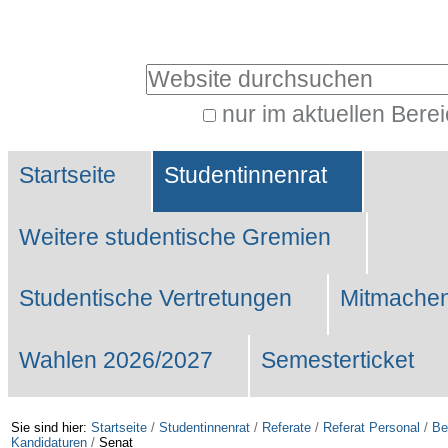
Benutzerspezifische
Werkzeuge
Website durchsuchen
nur im aktuellen Bere
Erweiterte
Sektionen
Suche…
Startseite
Studentinnenrat
Weitere studentische Gremien
Studentische Vertretungen
Mitmachen
Wahlen 2026/2027
Semesterticket
Sie sind hier:
Startseite
/
Studentinnenrat
/
Referate
/
Referat Personal
/
Be
Kandidaturen
/
Senat