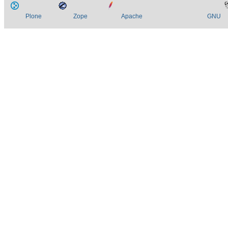
Plone
Zope
Apache
GNU