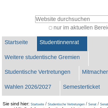
Benutzerspezifische
Werkzeuge
Website durchsuchen
nur im aktuellen Bere
Erweiterte
Sektionen
Suche…
Startseite
Studentinnenrat
Weitere studentische Gremien
Studentische Vertretungen
Mitmachen
Wahlen 2026/2027
Semesterticket
Sie sind hier:
/
/
/
Startseite
Studentische Vertretungen
Senat
Senat