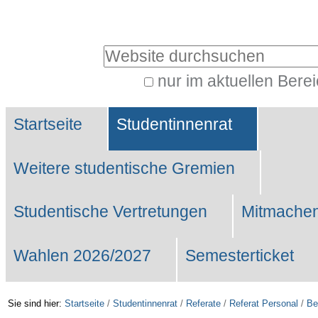
Benutzerspezifische
Werkzeuge
Website durchsuchen
nur im aktuellen Bere
Erweiterte
Sektionen
Suche…
Startseite
Studentinnenrat
Weitere studentische Gremien
Studentische Vertretungen
Mitmachen
Wahlen 2026/2027
Semesterticket
Sie sind hier:
Startseite
/
Studentinnenrat
/
Referate
/
Referat Personal
/
Be