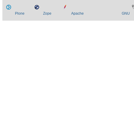
Plone
Zope
Apache
GNU