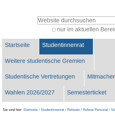
Benutzerspezifische
Werkzeuge
Website durchsuchen
nur im aktuellen Bere
Erweiterte
Sektionen
Suche…
Startseite
Studentinnenrat
Weitere studentische Gremien
Studentische Vertretungen
Mitmachen
Wahlen 2026/2027
Semesterticket
Sie sind hier:
Startseite
/
Studentinnenrat
/
Referate
/
Referat Personal
/
Si