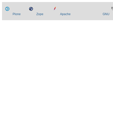
Plone
Zope
Apache
GNU