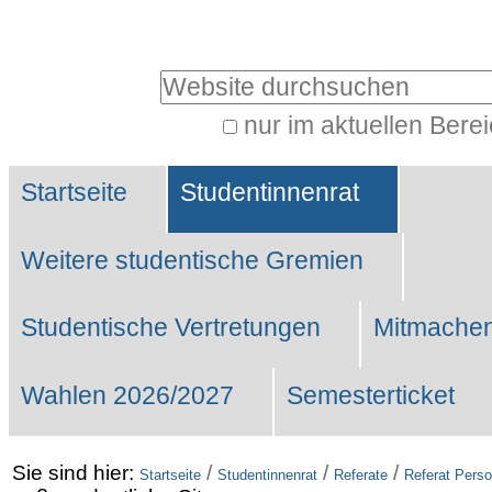
Benutzerspezifische
Werkzeuge
Website durchsuchen
nur im aktuellen Bere
Erweiterte
Sektionen
Suche…
Startseite
Studentinnenrat
Weitere studentische Gremien
Studentische Vertretungen
Mitmachen
Wahlen 2026/2027
Semesterticket
Sie sind hier:
/
/
/
Startseite
Studentinnenrat
Referate
Referat Perso