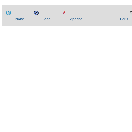
Plone
Zope
Apache
GNU