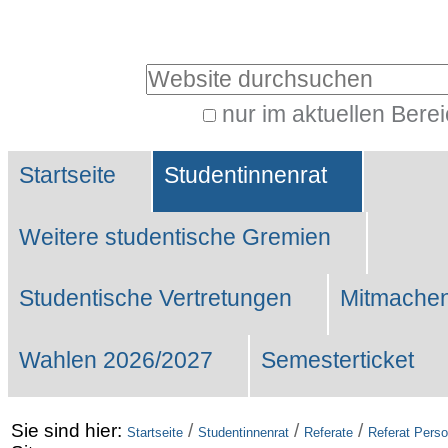
Benutzerspezifische
Werkzeuge
Website durchsuchen
nur im aktuellen Bere
Erweiterte
Sektionen
Suche…
Startseite
Studentinnenrat
Weitere studentische Gremien
Studentische Vertretungen
Mitmachen
Wahlen 2026/2027
Semesterticket
Sie sind hier:
/
/
/
Startseite
Studentinnenrat
Referate
Referat Perso