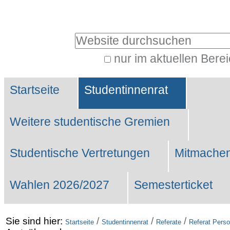
Benutzerspezifische
Werkzeuge
Website durchsuchen
nur im aktuellen Bere
Erweiterte
Sektionen
Suche…
Startseite
Studentinnenrat
Weitere studentische Gremien
Studentische Vertretungen
Mitmachen
Wahlen 2026/2027
Semesterticket
Sie sind hier:
/
/
/
Startseite
Studentinnenrat
Referate
Referat Perso