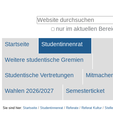
Benutzerspezifische
Werkzeuge
Website durchsuchen
nur im aktuellen Bere
Erweiterte
Sektionen
Suche…
Startseite
Studentinnenrat
Weitere studentische Gremien
Studentische Vertretungen
Mitmachen
Wahlen 2026/2027
Semesterticket
Sie sind hier:
Startseite
/
Studentinnenrat
/
Referate
/
Referat Kultur
/
Stell