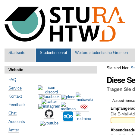
Benutzerspezifische
Werkzeuge
Sektionen
Startseite
Studentinnenrat
Weitere studentische Gremien
Sie sind hier:
St
Website
Diese S
FAQ
Tragen Sie 
Service
Kontakt
Adressinformat
Feedback
Empfängeradr
Chat
Die E-Mail-Ad
Accounts
Ämter
Absenderadr