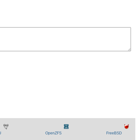
U
OpenZFS
FreeBSD