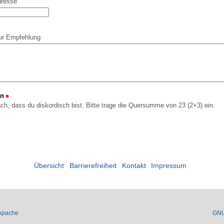
dresse
ur Empfehlung
on
(Erforderlich)
ach, dass du diskordisch bist. Bitte trage die Quersumme von 23 (2+3) ein.
Übersicht
Barrierefreiheit
Kontakt
Impressum
Apache
GN