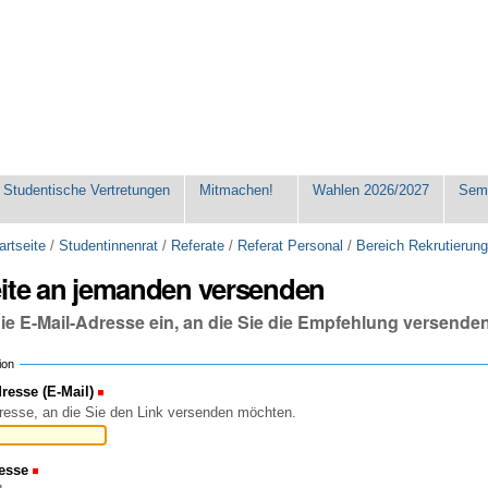
Studentische Vertretungen
Mitmachen!
Wahlen 2026/2027
Seme
artseite
/
Studentinnenrat
/
Referate
/
Referat Personal
/
Bereich Rekrutierun
eite an jemanden versenden
die E-Mail-Adresse ein, an die Sie die Empfehlung versende
ion
esse (E-Mail)
(Erforderlich)
resse, an die Sie den Link versenden möchten.
esse
(Erforderlich)