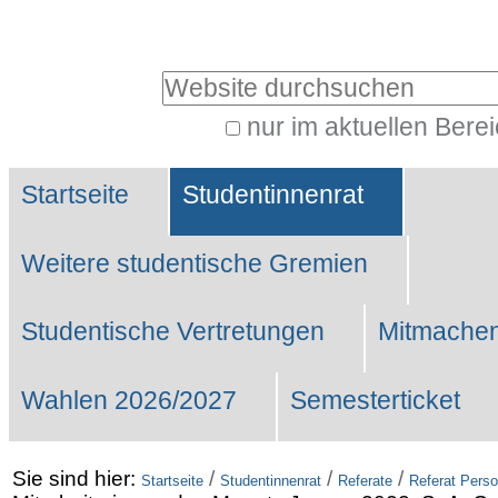
Benutzerspezifische
Werkzeuge
Website durchsuchen
nur im aktuellen Bere
Erweiterte
Sektionen
Suche…
Startseite
Studentinnenrat
Weitere studentische Gremien
Studentische Vertretungen
Mitmachen
Wahlen 2026/2027
Semesterticket
Sie sind hier:
/
/
/
Startseite
Studentinnenrat
Referate
Referat Perso