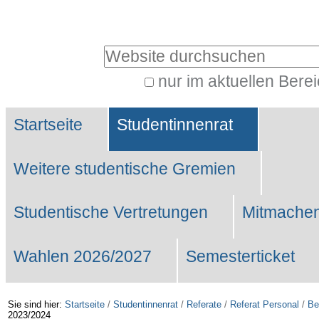
Benutzerspezifische
Werkzeuge
Website durchsuchen
nur im aktuellen Bere
Erweiterte
Sektionen
Suche…
Startseite
Studentinnenrat
Weitere studentische Gremien
Studentische Vertretungen
Mitmachen
Wahlen 2026/2027
Semesterticket
Sie sind hier:
Startseite
/
Studentinnenrat
/
Referate
/
Referat Personal
/
Be
2023/2024