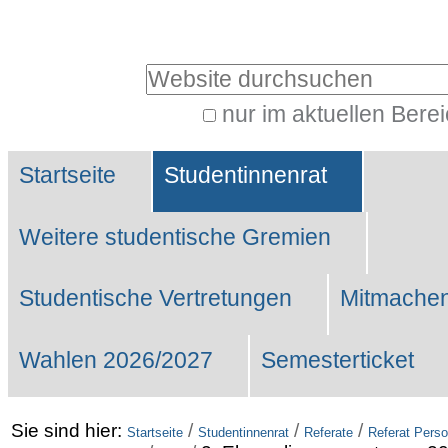
Benutzerspezifische
Werkzeuge
Website durchsuchen
nur im aktuellen Bere
Erweiterte
Sektionen
Suche…
Startseite
Studentinnenrat
Weitere studentische Gremien
Studentische Vertretungen
Mitmachen
Wahlen 2026/2027
Semesterticket
Sie sind hier:
/
/
/
Startseite
Studentinnenrat
Referate
Referat Perso