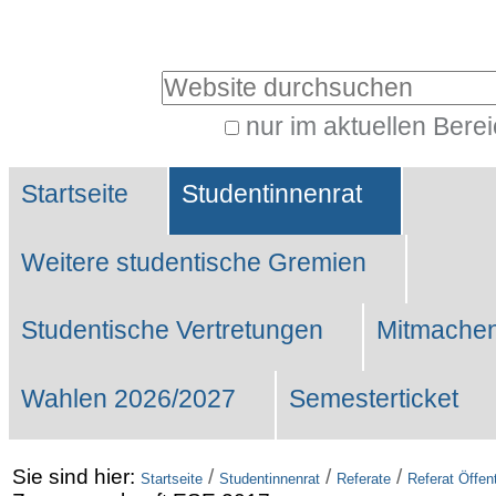
Benutzerspezifische
Werkzeuge
Website durchsuchen
nur im aktuellen Bere
Erweiterte
Sektionen
Suche…
Startseite
Studentinnenrat
Weitere studentische Gremien
Studentische Vertretungen
Mitmachen
Wahlen 2026/2027
Semesterticket
Sie sind hier:
/
/
/
Startseite
Studentinnenrat
Referate
Referat Öffent