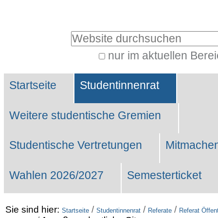
Benutzerspezifische
Werkzeuge
Website durchsuchen
nur im aktuellen Bere
Erweiterte
Sektionen
Suche…
Startseite
Studentinnenrat
Weitere studentische Gremien
Studentische Vertretungen
Mitmachen
Wahlen 2026/2027
Semesterticket
Sie sind hier:
/
/
/
Startseite
Studentinnenrat
Referate
Referat Öffent