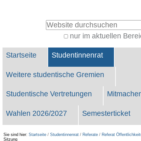
Benutzerspezifische
Werkzeuge
Website durchsuchen
nur im aktuellen Bere
Erweiterte
Sektionen
Suche…
Startseite
Studentinnenrat
Weitere studentische Gremien
Studentische Vertretungen
Mitmachen
Wahlen 2026/2027
Semesterticket
Sie sind hier:
Startseite
/
Studentinnenrat
/
Referate
/
Referat Öffentlichkeit
Sitzung