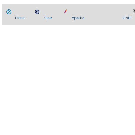
Plone
Zope
Apache
GNU