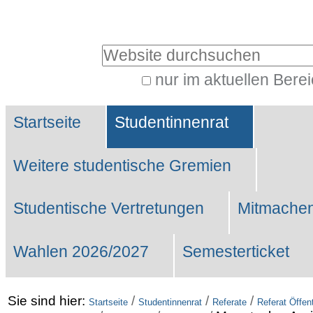
Benutzerspezifische
Werkzeuge
Website durchsuchen
nur im aktuellen Bere
Erweiterte
Sektionen
Suche…
Startseite
Studentinnenrat
Weitere studentische Gremien
Studentische Vertretungen
Mitmachen
Wahlen 2026/2027
Semesterticket
Sie sind hier:
/
/
/
Startseite
Studentinnenrat
Referate
Referat Öffent