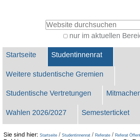
Benutzerspezifische
Werkzeuge
Website durchsuchen
nur im aktuellen Bere
Erweiterte
Sektionen
Suche…
Startseite
Studentinnenrat
Weitere studentische Gremien
Studentische Vertretungen
Mitmachen
Wahlen 2026/2027
Semesterticket
Sie sind hier:
/
/
/
Startseite
Studentinnenrat
Referate
Referat Öffent