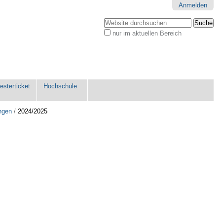
Anmelden
Website durchsuchen
nur im aktuellen Bereich
Erweiterte
Suche…
sterticket
Hochschule
ngen
/
2024/2025