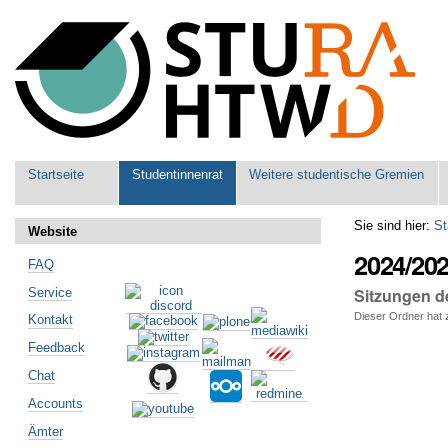
Benutzerspezifische
Werkzeuge
Sektionen
Startseite
Studentinnenrat
Weitere studentische Gremien
Sie sind hier:
St
Website
2024/20
FAQ
Sitzungen de
Service
Dieser Ordner hat z
Kontakt
Artikelaktionen
Feedback
Chat
Accounts
Ämter