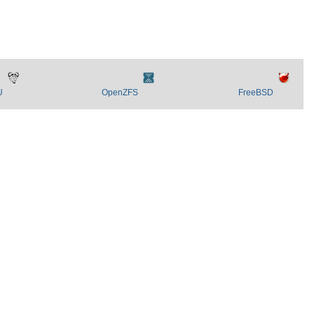
U
OpenZFS
FreeBSD