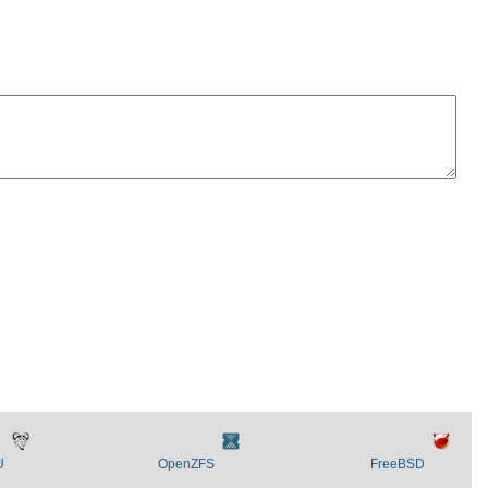
U
OpenZFS
FreeBSD