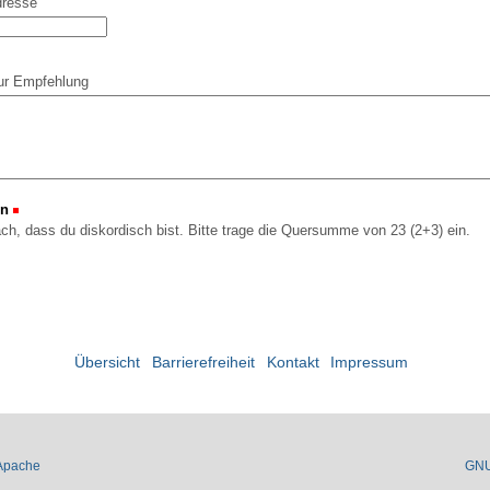
dresse
ur Empfehlung
on
(Erforderlich)
ach, dass du diskordisch bist. Bitte trage die Quersumme von 23 (2+3) ein.
Übersicht
Barrierefreiheit
Kontakt
Impressum
Apache
GN