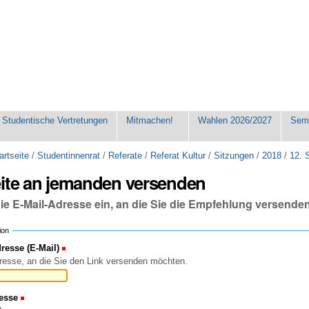
Studentische Vertretungen
Mitmachen!
Wahlen 2026/2027
Seme
artseite
/
Studentinnenrat
/
Referate
/
Referat Kultur
/
Sitzungen
/
2018
/
12. 
eite an jemanden versenden
die E-Mail-Adresse ein, an die Sie die Empfehlung versende
ion
esse (E-Mail)
(Erforderlich)
resse, an die Sie den Link versenden möchten.
esse
(Erforderlich)