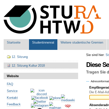
Benutzerspezifische
Werkzeuge
Sektionen
Startseite
Studentinnenrat
Weitere studentische Gremien
Navigation
Sie sind hier:
St
12. Sitzung
Diese S
12. Sitzung Kultur 2018
Tragen Sie 
Website
Adressinformat
FAQ
Empfängeradr
Service
Die E-Mail-Ad
Kontakt
Feedback
Absenderadr