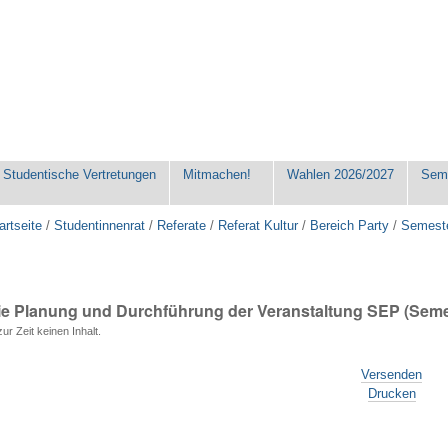
Studentische Vertretungen
Mitmachen!
Wahlen 2026/2027
Seme
artseite
/
Studentinnenrat
/
Referate
/
Referat Kultur
/
Bereich Party
/
Semeste
die Planung und Durchführung der Veranstaltung SEP (Se
ur Zeit keinen Inhalt.
Versenden
Drucken