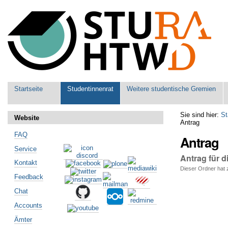
Benutzerspezifische
Werkzeuge
Sektionen
Startseite
Studentinnenrat
Weitere studentische Gremien
Sie sind hier:
St
Website
Antrag
FAQ
Antrag
Service
Antrag für 
Kontakt
Dieser Ordner hat z
Feedback
Artikelaktionen
Chat
Accounts
Ämter