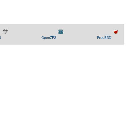
U
OpenZFS
FreeBSD