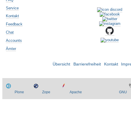
Service
Kontakt
Feedback
Chat
Accounts
Ämter
Übersicht
Barrierefreiheit
Kontakt
Impr
Plone
Zope
Apache
GNU