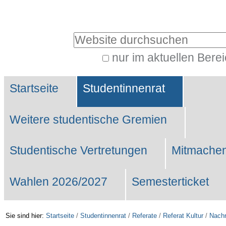
Benutzerspezifische
Werkzeuge
Website durchsuchen
nur im aktuellen Bere
Erweiterte
Sektionen
Suche…
Startseite
Studentinnenrat
Weitere studentische Gremien
Studentische Vertretungen
Mitmachen
Wahlen 2026/2027
Semesterticket
Sie sind hier:
Startseite
/
Studentinnenrat
/
Referate
/
Referat Kultur
/
Nachr