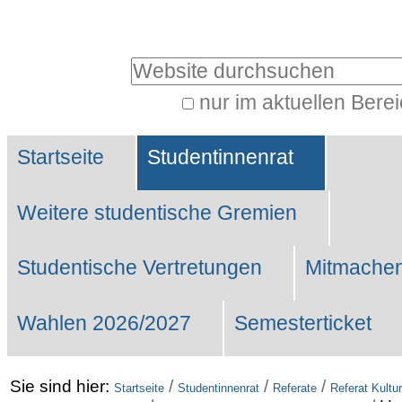
Benutzerspezifische
Werkzeuge
Website durchsuchen
nur im aktuellen Bere
Erweiterte
Sektionen
Suche…
Startseite
Studentinnenrat
Weitere studentische Gremien
Studentische Vertretungen
Mitmachen
Wahlen 2026/2027
Semesterticket
Sie sind hier:
/
/
/
Startseite
Studentinnenrat
Referate
Referat Kultur