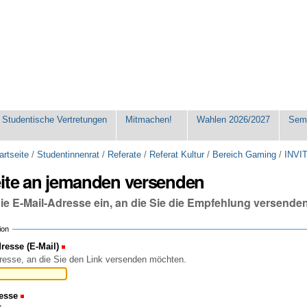
Studentische Vertretungen
Mitmachen!
Wahlen 2026/2027
Seme
artseite
/
Studentinnenrat
/
Referate
/
Referat Kultur
/
Bereich Gaming
/
INVI
eite an jemanden versenden
die E-Mail-Adresse ein, an die Sie die Empfehlung versende
ion
esse (E-Mail)
(Erforderlich)
resse, an die Sie den Link versenden möchten.
esse
(Erforderlich)