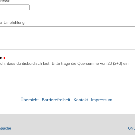
dresse
ur Empfehlung
on
(Erforderlich)
ach, dass du diskordisch bist. Bitte trage die Quersumme von 23 (2+3) ein.
Übersicht
Barrierefreiheit
Kontakt
Impressum
Apache
GN