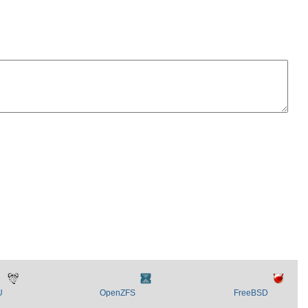
U
OpenZFS
FreeBSD