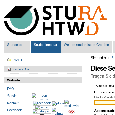
Benutzerspezifische
Werkzeuge
Sektionen
Startseite
Studentinnenrat
Weitere studentische Gremien
Navigation
Sie sind hier:
St
INVITE
Diese S
Invite - Dust
Tragen Sie 
Website
Adressinformat
FAQ
Empfängeradr
Service
Die E-Mail-Ad
Kontakt
Feedback
Absenderadr