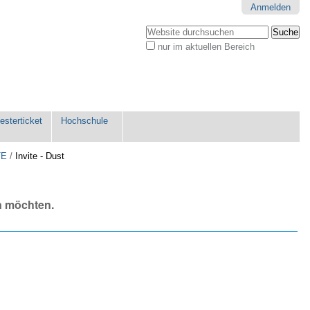
Anmelden
Website durchsuchen
nur im aktuellen Bereich
Erweiterte
Suche…
sterticket
Hochschule
TE
/
Invite - Dust
n möchten.