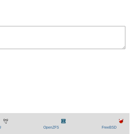
U
OpenZFS
FreeBSD