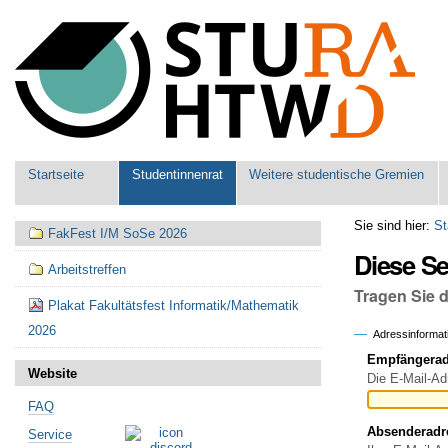
Benutzerspezifische
Werkzeuge
Sektionen
Startseite
Studentinnenrat
Weitere studentische Gremien
Navigation
Sie sind hier:
St
FakFest I/M SoSe 2026
Diese S
Arbeitstreffen
Tragen Sie 
Plakat Fakultätsfest Informatik/Mathematik
2026
Adressinformat
Empfängeradr
Website
Die E-Mail-Ad
FAQ
Absenderadr
Service