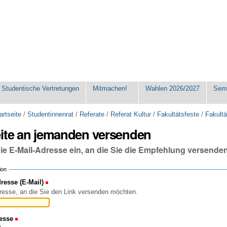
Studentische Vertretungen
Mitmachen!
Wahlen 2026/2027
Seme
artseite
/
Studentinnenrat
/
Referate
/
Referat Kultur
/
Fakultätsfeste
/
Fakultä
eite an jemanden versenden
die E-Mail-Adresse ein, an die Sie die Empfehlung versende
ion
esse (E-Mail)
(Erforderlich)
resse, an die Sie den Link versenden möchten.
esse
(Erforderlich)