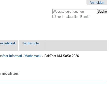
Anmelden
Website durchsuchen
nur im aktuellen Bereich
Erweiterte
Suche…
sterticket
Hochschule
tsfest Informatik/Mathematik
/
FakFest I/M SoSe 2026
n möchten.