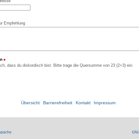
dresse
ur Empfehlung
on
(Erforderlich)
ach, dass du diskordisch bist. Bitte trage die Quersumme von 23 (2+3) ein.
Übersicht
Barrierefreiheit
Kontakt
Impressum
Apache
GN