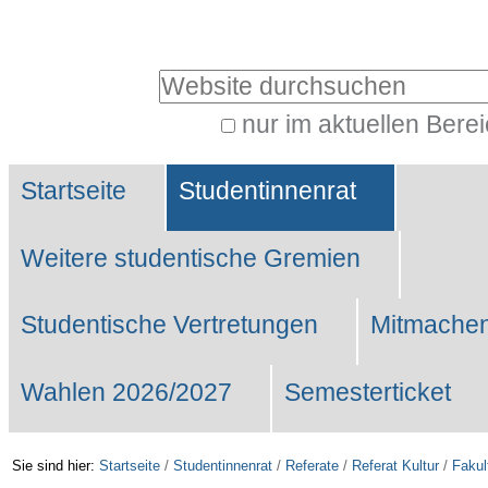
Benutzerspezifische
Werkzeuge
Website durchsuchen
nur im aktuellen Bere
Erweiterte
Sektionen
Suche…
Startseite
Studentinnenrat
Weitere studentische Gremien
Studentische Vertretungen
Mitmachen
Wahlen 2026/2027
Semesterticket
Sie sind hier:
Startseite
/
Studentinnenrat
/
Referate
/
Referat Kultur
/
Fakul